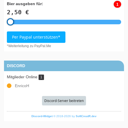
Bier ausgeben für:
1
2,50 €
Per Paypal unterstützen*
*Weiterleitung zu PayPal.Me
DISCORD
Mitglieder Online
1
EnricoH
Discord-Server beitreten
Discord-Widget
© 2018-2026 by
SoftCreatR.dev