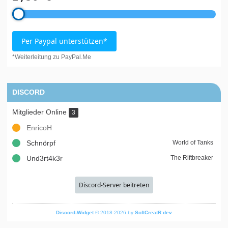
Per Paypal unterstützen*
*Weiterleitung zu PayPal.Me
DISCORD
Mitglieder Online
3
EnricoH
Schnörpf
World of Tanks
Und3rt4k3r
The Riftbreaker
Discord-Server beitreten
Discord-Widget
© 2018-2026 by
SoftCreatR.dev