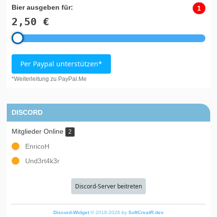
Bier ausgeben für:
1
2,50 €
Per Paypal unterstützen*
*Weiterleitung zu PayPal.Me
DISCORD
Mitglieder Online
2
EnricoH
Und3rt4k3r
Discord-Server beitreten
Discord-Widget
© 2018-2026 by
SoftCreatR.dev