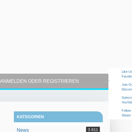
Like U
Faceb
ANMELDEN ODER REGISTRIEREN
Join O
Discor
Subscr
YouYu
Follow
Steam
KATEGORIEN
3.811
News