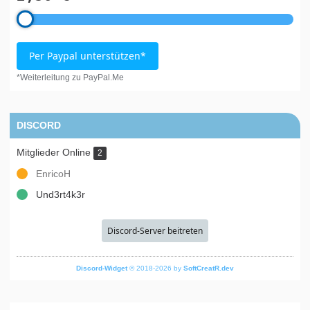
Per Paypal unterstützen*
*Weiterleitung zu PayPal.Me
DISCORD
Mitglieder Online
2
EnricoH
Und3rt4k3r
Discord-Server beitreten
Discord-Widget
© 2018-2026 by
SoftCreatR.dev