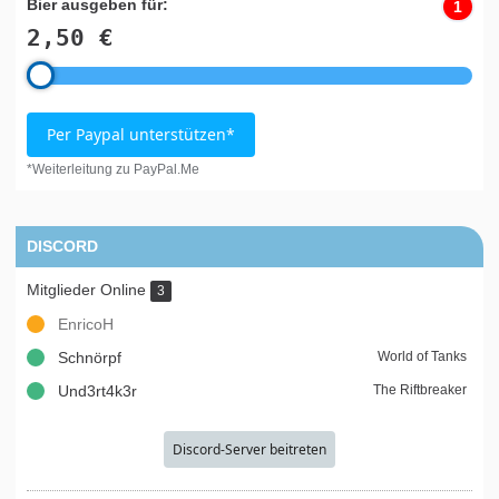
Bier ausgeben für:
1
2,50 €
Per Paypal unterstützen*
*Weiterleitung zu PayPal.Me
DISCORD
Mitglieder Online
3
EnricoH
Schnörpf
World of Tanks
Und3rt4k3r
The Riftbreaker
Discord-Server beitreten