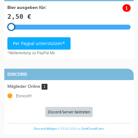
Bier ausgeben für:
1
2,50 €
Per Paypal unterstützen*
*Weiterleitung zu PayPal.Me
DISCORD
Mitglieder Online
1
EnricoH
Discord-Server beitreten
Discord-Widget
© 2018-2026 by
SoftCreatR.dev