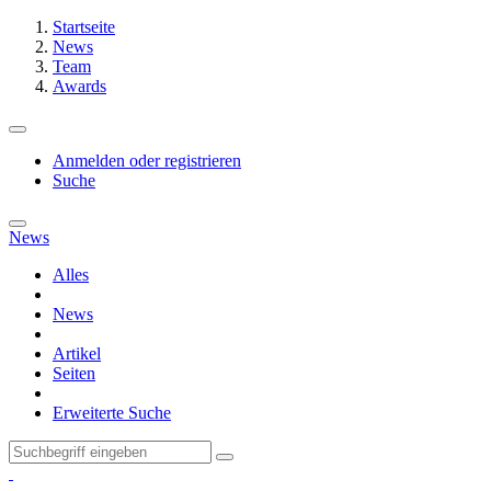
Startseite
News
Team
Awards
Anmelden oder registrieren
Suche
News
Alles
News
Artikel
Seiten
Erweiterte Suche