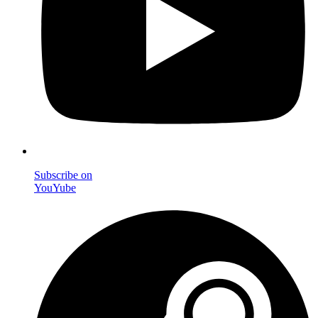
Subscribe on
YouYube