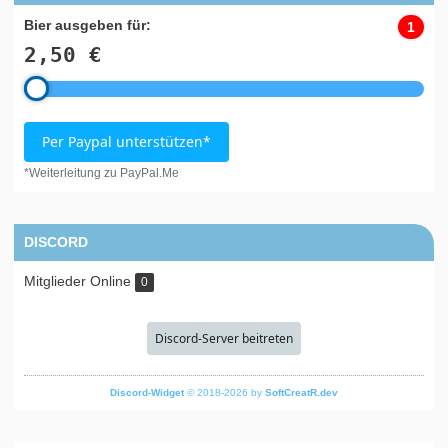
Bier ausgeben für:
1
2,50 €
Per Paypal unterstützen*
*Weiterleitung zu PayPal.Me
DISCORD
Mitglieder Online
0
Discord-Server beitreten
Discord-Widget
© 2018-2026 by
SoftCreatR.dev