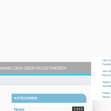
Like U
Faceb
ANMELDEN ODER REGISTRIEREN
Join O
Discor
Subscr
YouYu
Follow
Steam
KATEGORIEN
3.813
News