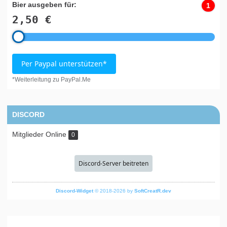
Bier ausgeben für:
1
2,50 €
Per Paypal unterstützen*
*Weiterleitung zu PayPal.Me
DISCORD
Mitglieder Online
0
Discord-Server beitreten
Discord-Widget
© 2018-2026 by
SoftCreatR.dev