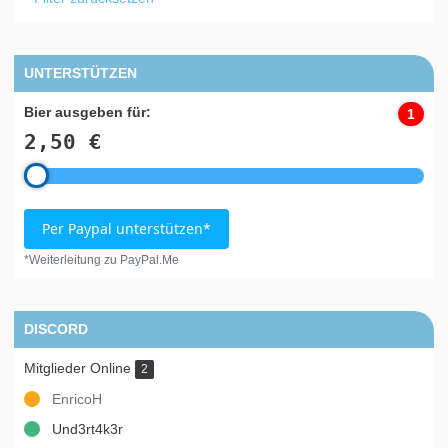
UNTERSTÜTZEN
Bier ausgeben für:
1
2,50 €
Per Paypal unterstützen*
*Weiterleitung zu PayPal.Me
DISCORD
Mitglieder Online
2
EnricoH
Und3rt4k3r