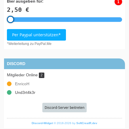
Bier ausgeben für:
1
2,50 €
Per Paypal unterstützen*
*Weiterleitung zu PayPal.Me
DISCORD
Mitglieder Online
2
EnricoH
Und3rt4k3r
Discord-Server beitreten
Discord-Widget
© 2018-2026 by
SoftCreatR.dev