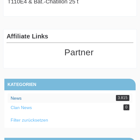
T110E4 & Bat.-Châtillon 25 t
Affiliate Links
Partner
KATEGORIEN
News
3.815
Clan News
0
Filter zurücksetzen