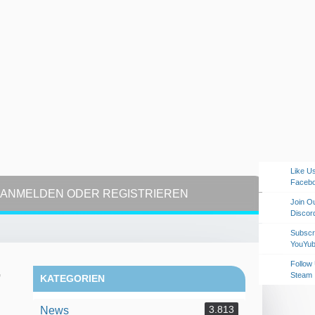
Like U
Faceb
ANMELDEN ODER REGISTRIEREN
Join O
Discor
Subscr
YouYu
Follow
-
Steam
KATEGORIEN
3.813
News