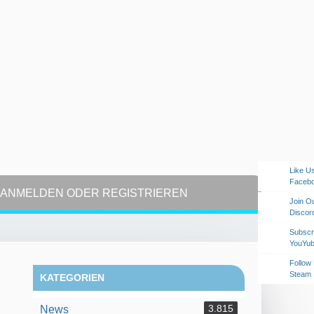
Like U
Faceb
ANMELDEN ODER REGISTRIEREN
Join O
Discor
Subscr
YouYu
Follow
Steam
KATEGORIEN
3.815
News