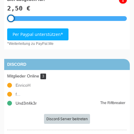
1
2,50 €
Per Paypal unterstützen*
*Weiterleitung zu PayPal.Me
DISCORD
Mitglieder Online
3
EnricoH
f...
Und3rt4k3r
The Riftbreaker
Discord-Server beitreten