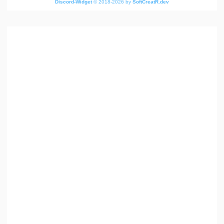
Discord-Widget
© 2018-2026 by
SoftCreatR.dev