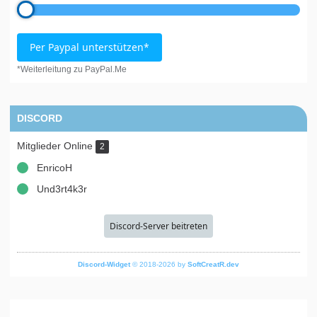
Per Paypal unterstützen*
*Weiterleitung zu PayPal.Me
DISCORD
Mitglieder Online
2
EnricoH
Und3rt4k3r
Discord-Server beitreten
Discord-Widget
© 2018-2026 by
SoftCreatR.dev