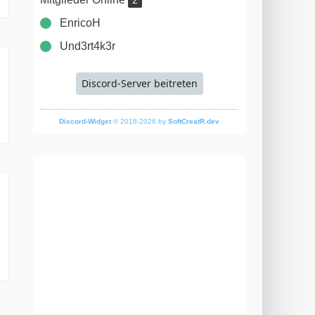
2
EnricoH
Und3rt4k3r
Discord-Server beitreten
Discord-Widget
© 2018-2026 by
SoftCreatR.dev