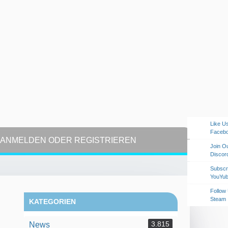
Like U
Faceb
ANMELDEN ODER REGISTRIEREN
Join O
Discor
Subscr
YouYu
Follow
Steam
KATEGORIEN
3.815
News