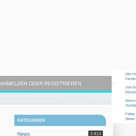
Like U
Faceb
ANMELDEN ODER REGISTRIEREN
Join O
Discor
Subscr
YouYu
Follow
Steam
KATEGORIEN
3.813
News