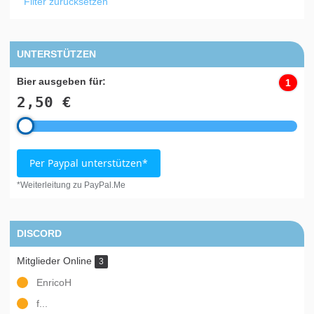
Filter zurücksetzen
UNTERSTÜTZEN
Bier ausgeben für:
1
2,50 €
Per Paypal unterstützen*
*Weiterleitung zu PayPal.Me
DISCORD
Mitglieder Online
3
EnricoH
f...