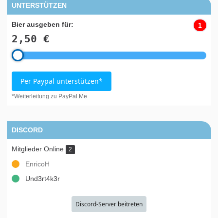
UNTERSTÜTZEN
Bier ausgeben für:
1
2,50 €
Per Paypal unterstützen*
*Weiterleitung zu PayPal.Me
DISCORD
Mitglieder Online
2
EnricoH
Und3rt4k3r
Discord-Server beitreten