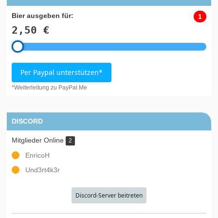
Bier ausgeben für:
1
2,50 €
Per Paypal unterstützen*
*Weiterleitung zu PayPal.Me
DISCORD
Mitglieder Online
2
EnricoH
Und3rt4k3r
Discord-Server beitreten