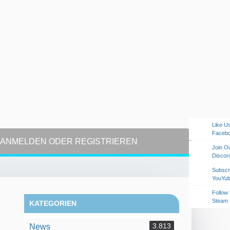
Like U
Faceb
ANMELDEN ODER REGISTRIEREN
Join O
Discor
Subscr
YouYu
Follow
Steam
KATEGORIEN
3.813
News