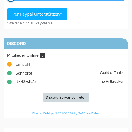
Per Paypal unterstützen*
*Weiterleitung zu PayPal.Me
DISCORD
Mitglieder Online
3
EnricoH
Schnörpf
World of Tanks
Und3rt4k3r
The Riftbreaker
Discord-Server beitreten
Discord-Widget
© 2018-2026 by
SoftCreatR.dev