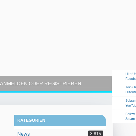
Like U
Faceb
ANMELDEN ODER REGISTRIEREN
Join O
Discor
Subscr
YouYu
Follow
Steam
KATEGORIEN
3.815
News