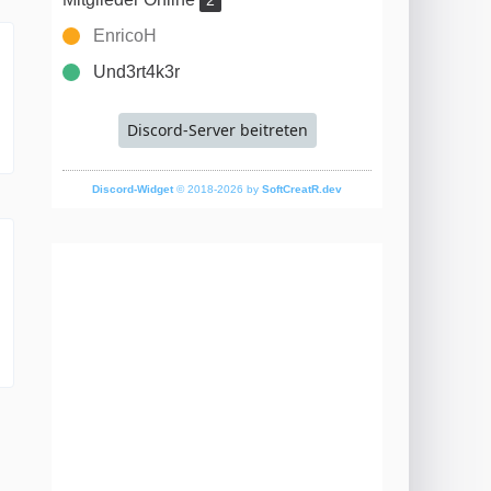
2
EnricoH
Und3rt4k3r
Discord-Server beitreten
Discord-Widget
© 2018-2026 by
SoftCreatR.dev