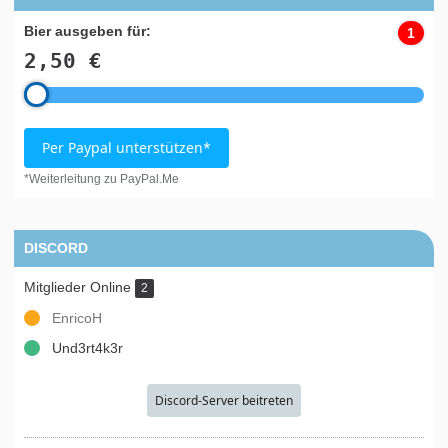
Bier ausgeben für:
1
2,50 €
Per Paypal unterstützen*
*Weiterleitung zu PayPal.Me
DISCORD
Mitglieder Online
2
EnricoH
Und3rt4k3r
Discord-Server beitreten