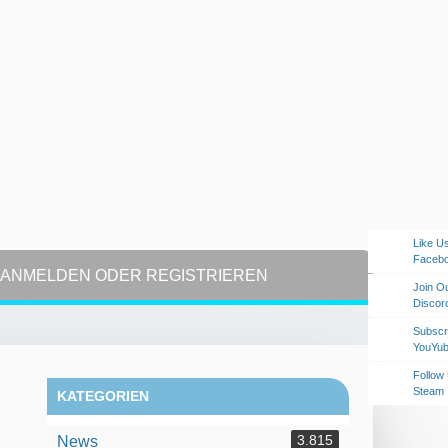
Like U
Faceb
ANMELDEN ODER REGISTRIEREN
Join O
Discor
Subscr
YouYu
Follow
Steam
KATEGORIEN
3.815
News