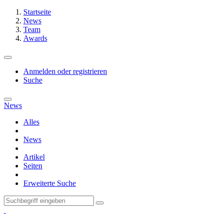
Startseite
News
Team
Awards
Anmelden oder registrieren
Suche
News
Alles
News
Artikel
Seiten
Erweiterte Suche