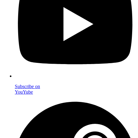
Subscribe on
YouYube