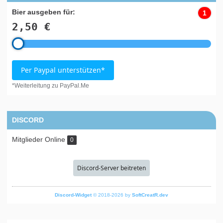
Bier ausgeben für:
1
2,50 €
Per Paypal unterstützen*
*Weiterleitung zu PayPal.Me
DISCORD
Mitglieder Online
0
Discord-Server beitreten
Discord-Widget
© 2018-2026 by
SoftCreatR.dev