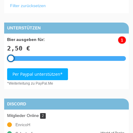
Filter zurücksetzen
UNTERSTÜTZEN
Bier ausgeben für:
1
2,50 €
Per Paypal unterstützen*
*Weiterleitung zu PayPal.Me
DISCORD
Mitglieder Online
2
EnricoH