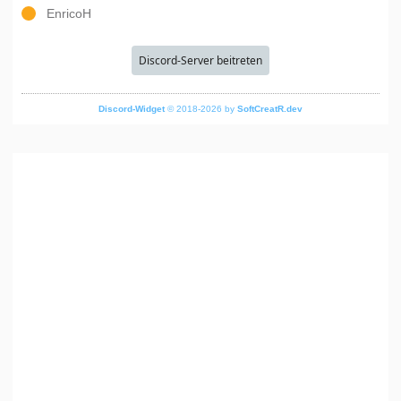
EnricoH
Discord-Server beitreten
Discord-Widget
© 2018-2026 by
SoftCreatR.dev