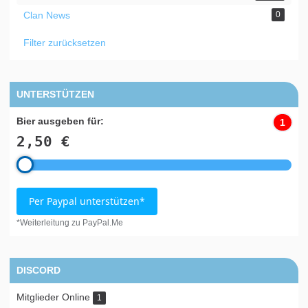
Clan News
0
Filter zurücksetzen
UNTERSTÜTZEN
Bier ausgeben für:
1
2,50 €
Per Paypal unterstützen*
*Weiterleitung zu PayPal.Me
DISCORD
Mitglieder Online
1