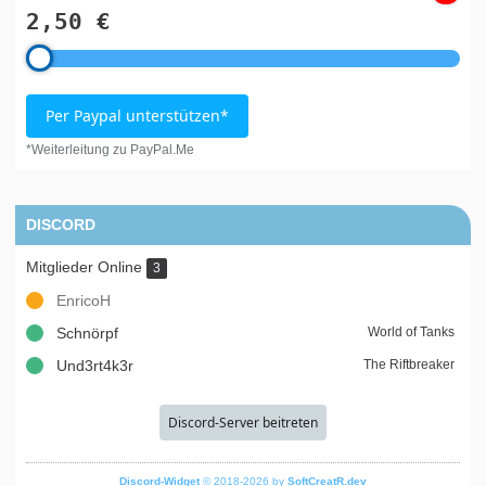
2,50 €
Per Paypal unterstützen*
*Weiterleitung zu PayPal.Me
DISCORD
Mitglieder Online
3
EnricoH
Schnörpf
World of Tanks
Und3rt4k3r
The Riftbreaker
Discord-Server beitreten
Discord-Widget
© 2018-2026 by
SoftCreatR.dev