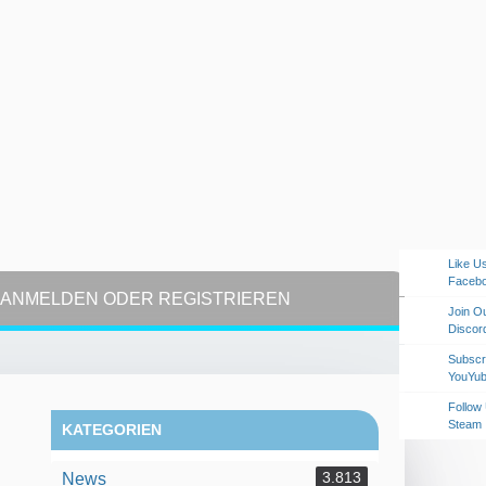
Like U
Faceb
ANMELDEN ODER REGISTRIEREN
Join O
Discor
Subscr
YouYu
Follow
Steam
KATEGORIEN
3.813
News