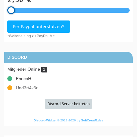
2,50 €
Per Paypal unterstützen*
*Weiterleitung zu PayPal.Me
DISCORD
Mitglieder Online
2
EnricoH
Und3rt4k3r
Discord-Server beitreten
Discord-Widget
© 2018-2026 by
SoftCreatR.dev