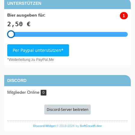
UNTERSTÜTZEN
Bier ausgeben für:
1
2,50 €
Per Paypal unterstützen*
*Weiterleitung zu PayPal.Me
DISCORD
Mitglieder Online
0
Discord-Server beitreten
Discord-Widget
© 2018-2026 by
SoftCreatR.dev