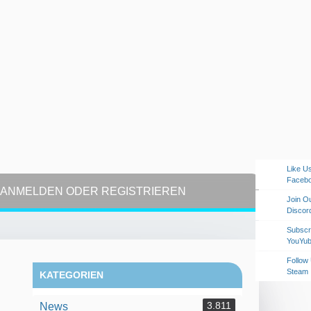
Like U
Faceb
ANMELDEN ODER REGISTRIEREN
Join O
Discor
Subscr
YouYu
Follow
Steam
KATEGORIEN
3.811
News