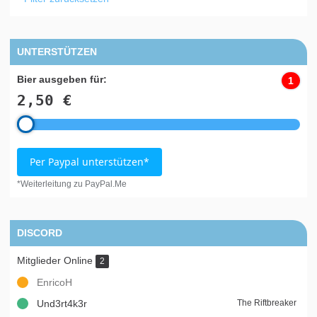
UNTERSTÜTZEN
Bier ausgeben für:
1
2,50 €
Per Paypal unterstützen*
*Weiterleitung zu PayPal.Me
DISCORD
Mitglieder Online
2
EnricoH
Und3rt4k3r
The Riftbreaker