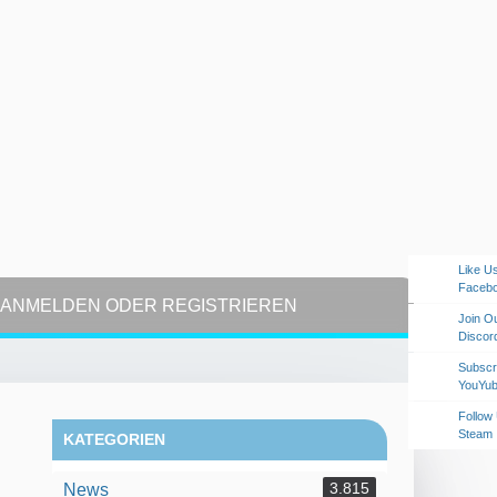
Like U
Faceb
ANMELDEN ODER REGISTRIEREN
Join O
Discor
Subscr
YouYu
Follow
Steam
KATEGORIEN
3.815
News