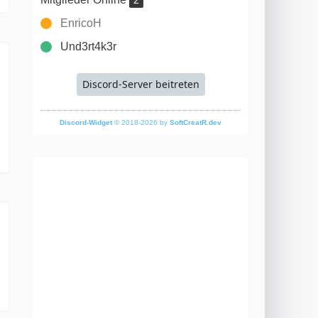
2
EnricoH
Und3rt4k3r
Discord-Server beitreten
Discord-Widget
© 2018-2026 by
SoftCreatR.dev