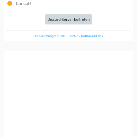
EnricoH
Discord-Server beitreten
Discord-Widget
© 2018-2026 by
SoftCreatR.dev